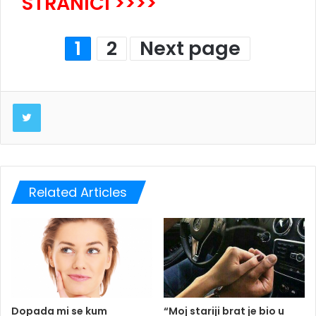
STRANICI >>>>
1
2
Next page
Twitter
Related Articles
Dopada mi se kum
“Moj stariji brat je bio u