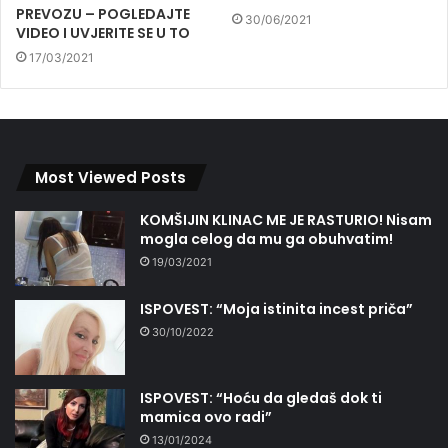
PREVOZU – POGLEDAJTE
30/06/2021
VIDEO I UVJERITE SE U TO
17/03/2021
Most Viewed Posts
KOMŠIJIN KLINAC ME JE RASTURIO! Nisam
mogla celog da mu ga obuhvatim!
19/03/2021
ISPOVEST: “Moja istinita incest priča”
30/10/2022
ISPOVEST: “Hoću da gledaš dok ti
mamica ovo radi”
13/01/2024