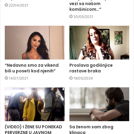
vezi sa našom
22/04/2021
komšinicom…”
30/05/2021
“Nedavno smo za vikend
Proslava godišnjice
bili u poseti kod njenih”
rastave braka
14/07/2021
19/05/2024
(VIDEO) I ŽENE SU PONEKAD
Sa ženom sam zbog
PERVERZNE U JAVNOM
klinaca