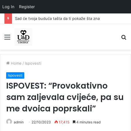
Log In
Register
Sad će tvoja buduća tašta da ti pokaže šta zna
Menu
S
fo
Home
/
Ispovesti
Ispovesti
ISPOVEST: “Provokativno
sam zaljevala cvijeće, pa su
me dvoica poprskali”
admin
22/10/2023
17,415
4 minutes read