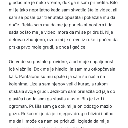
gledao me je neko vreme, dok ga nisam primetila. Bilo
mi je jako neprijatno kada sam shvatila šta je video, ali
sam se posle par trenutaka opustila i pokazala mu da
dođe. Rekla sam mu da me je ponela atmosfera i da
sada pošto me je video, mora da mi se pridruži. Nije
delovao zbunjeno, uzeo mi je crevo iz ruke i počeo da
prska prvo moje grudi, a onda i gaćice.
Od vode su postale providne, a od moje napaljenosti
još vlažnije. Dok me je hladio, ja sam mu otkopčavala
kaiš. Pantalone su mu spale i ja sam se našla na
kolenima. Lizala sam njegov veliki kurac, a rukom
stiskala svoje grudi. Jezikom sam prelazila od jaja do
glavića i onda sam ga stavila u usta. Bio je tvrd i
ogroman. Pušila sam ga dok mi je on odozgo mazio
guzu. Rekao mi je da je i njegov drug u blizini i pitao
me da li može da nam se pridruži. Izgleda da mi je