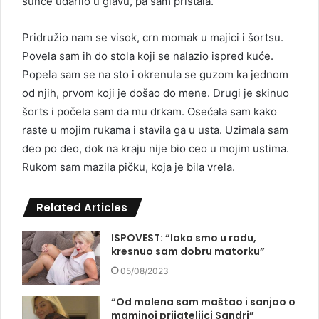
sunce udarilo u glavu, pa sam pristala.
Pridružio nam se visok, crn momak u majici i šortsu.
Povela sam ih do stola koji se nalazio ispred kuće.
Popela sam se na sto i okrenula se guzom ka jednom
od njih, prvom koji je došao do mene. Drugi je skinuo
šorts i počela sam da mu drkam. Osećala sam kako
raste u mojim rukama i stavila ga u usta. Uzimala sam
deo po deo, dok na kraju nije bio ceo u mojim ustima.
Rukom sam mazila pičku, koja je bila vrela.
Related Articles
ISPOVEST: “Iako smo u rodu,
kresnuo sam dobru matorku”
05/08/2023
“Od malena sam maštao i sanjao o
maminoj prijateljici Sandri”