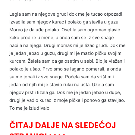
Legla sam na njegove grudi dok me je tucao otpozadi.
Izvadila sam njegov kurac i polako ga stavila u guzu.
Morao je da uđe polako. Osetila sam ogroman glavić
kako prodire u mene, a onda sam se iz sve snage
nabila na njega. Drugi momak mi je lizao grudi. Dok me
je jedan jebao u guzu, drugi mi je mazio pičku svojim
kurcem. Želela sam da ga osetim u sebi. Bio je vlažan i
polako je ušao. Prvo smo se lagano pomerali, a onda
su me jebali iz sve snage. Počela sam da vrištim i
jedan od njih mi je stavio ruku na usta. Uzela sam
njegov prst i lizala ga. Dok me je jedan jebao u dupe,
drugi je vadio kurac iz moje pičke i ponovo ga stavljao.
To me je izluđivalo.
ČITAJ DALJE NA SLEDEĆOJ