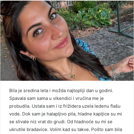
Bila je sredina leta i možda najtopliji dan u godini.
Spavala sam sama u vikendici i vrućina me je
probudila. Ustala sam i iz frižidera uzela ledenu flašu
vode. Dok sam je halapljivo pila, hladne kapljice su mi
se slivale niz vrat do grudi. Od hladnoće su mi se
ukrutile bradavice. Volim kad su takve. Pošto sam bila