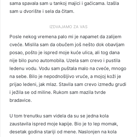
sama spavala sam u tankoj majici i gaćicama. Izašla
sam u dvorište i sela da čitam.
IZDVAJAMO ZA VAS
Posle nekog vremena palo mi je napamet da zalijem
cveće. Mislila sam da obučem još nešto dok obavljam
posao, pošto je ispred moje kuće ulica, ali tog dana
nije bilo puno automobila. Uzela sam crevo i pustila
ledenu vodu. Vodu sam puštala malo na cveće, mnogo
na sebe. Bilo je nepodnošljivo vruće, a mojoj koži je
prijao ledeni, jak mlaz. Stavila sam crevo između grudi
i ježila se od miline. Rukom sam mazila tvrde
bradavice.
U tom trenutku sam videla da su se jedna kola
zaustavila ispred moje kapije. Bio je to lep momak,
desetak godina stariji od mene. Naslonjen na kola