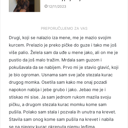
12/11/2023
PREPORUČUJEMO ZA VAS
Drugi, koji se nalazio iza mene, me je mazio svojim
kurcem. Prelazio je preko pičke do guze i tako me još
više palio. Želela sam da uđe u mene jako, ali on me je
pustio da još malo tražim. Mrdala sam guzom i
pokušavala da se nabijem. Prvo mi je stavio glavić, koji
je bio ogroman. Usnama sam sve jače stezala kurac
drugog momka. Osetila sam kako me onaj pozadi
napokon nabija i jebe grubo i jako. Jebao me je i
stiskao mi sise. Ja sam jednom rukom mazila svoju
pičku, a drugom stezala kurac momku kome sam
pušila. Polako sam stala i pozvala ih unutra na krevet.
Stavila sam onog kome sam pušila na krevet i nabila
se na njegov kurac okrenuta njemu leđima.