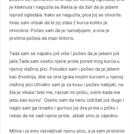
je kleknula i naguzila se.Rekla je da želi da je jebem
ispred ogledala. Kako se naguzila, pica joj se otvorila.
Imao sam utisak da bi joj stala 2 kurca koliko je
otvorena .Počeo sam da je razvaljujem, a ona je
prstima počela da mazi klitoris.
Tada sam se napalio još više i počeo da je jebem još
jače.Tada sam osetio njene prste pored mog kurca u
njenoj vlažnoj pici. Poludeo sam i počeo da je jebem
kao životinja, dok se ona igrala mojim kurcem u njenoj
vlažnoj pici.Uhvatio sam je za kosu i počeo nabijati, na
šta je vikala:“Jebi me, razvali mi pičku, volim kada me
jebu kao kurvu“. Osetio sam da neću izdržati još dugo i
naglo sam ga izvadio i gurnuo joj dva prsta u pičku i
rekao da ne vadi njene prste. Jebali smo je zajedno.
Milica i ja smo razvaljivali njenu picu, a ja sam prislonio