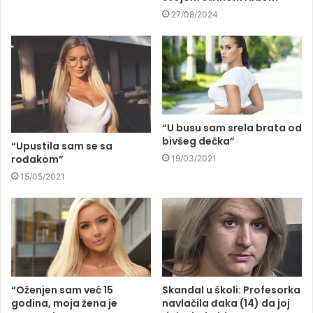
27/08/2024
“U busu sam srela brata od
bivšeg dečka”
“Upustila sam se sa
rođakom”
19/03/2021
15/05/2021
“Oženjen sam već 15
Skandal u školi: Profesorka
godina, moja žena je
navlačila đaka (14) da joj