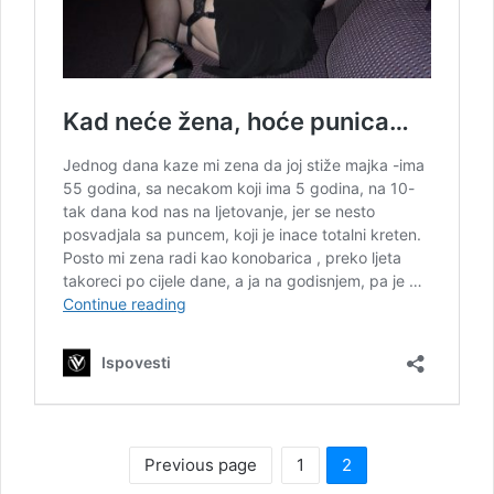
Previous page
1
2