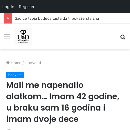
Log In
Register
Sad će tvoja buduća tašta da ti pokaže šta zna
Menu
S
fo
Home
/
Ispovesti
Ispovesti
Mali me napenalio
alatkom… Imam 42 godine,
u braku sam 16 godina i
imam dvoje dece