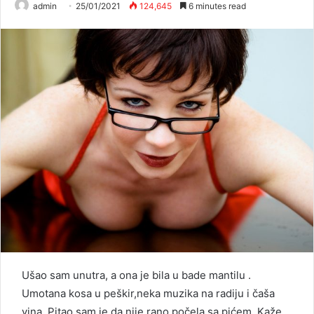
admin
25/01/2021
124,645
6 minutes read
Ušao sam unutra, a ona je bila u bade mantilu .
Umotana kosa u peškir,neka muzika na radiju i čaša
vina. Pitao sam je da nije rano počela sa pićem. Kaže