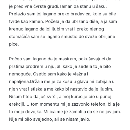
je predivne čvrste grudi.Taman da stanu u šaku.
Prelazio sam joj lagano preko bradavica, koje su bile
tvrde kao kamen. Počela je da ubrzano diše, a ja sam
krenuo lagano da joj ljubim vrat i preko njenog
stomačića sam se lagano smustio do sveže obrijane
pice.
Počeo sam lagano da je masiram, pokušavajući da
prstima prodrem u nju, ali kako je sedela to je bilo
nemoguće. Osetio sam kako je vlažna i
napaljena.Držala me je za kosu u glavu mi zabijala u
njen vrat i stiskala me kako bi nastavio da je ljubim.
Nisam hteo da još svrši, a moj kurac je bio u punoj
erekciji. U tom momentu mi je zazvonio telefon, bila je
to moja devojka. Milica me je zamolila da se ne javljam.
Nije mi bilo svejedno, ali se nisam javio.