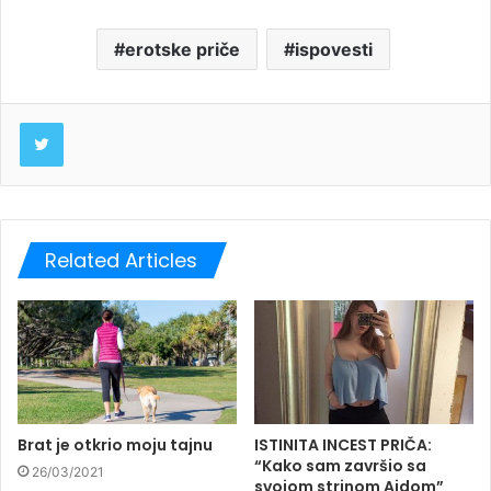
erotske priče
ispovesti
Twitter
Related Articles
Brat je otkrio moju tajnu
ISTINITA INCEST PRIČA:
“Kako sam završio sa
26/03/2021
svojom strinom Aidom”