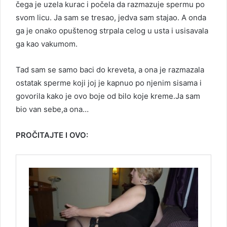
čega je uzela kurac i počela da razmazuje spermu po
svom licu. Ja sam se tresao, jedva sam stajao. A onda
ga je onako opuštenog strpala celog u usta i usisavala
ga kao vakumom.
Tad sam se samo baci do kreveta, a ona je razmazala
ostatak sperme koji joj je kapnuo po njenim sisama i
govorila kako je ovo boje od bilo koje kreme.Ja sam
bio van sebe,a ona…
PROČITAJTE I OVO: