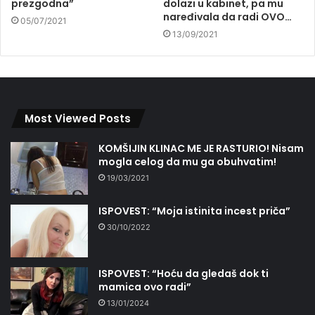
prezgodna”
dolazi u kabinet, pa mu
naređivala da radi OVO…
05/07/2021
13/09/2021
Most Viewed Posts
KOMŠIJIN KLINAC ME JE RASTURIO! Nisam
mogla celog da mu ga obuhvatim!
19/03/2021
ISPOVEST: “Moja istinita incest priča”
30/10/2022
ISPOVEST: “Hoću da gledaš dok ti
mamica ovo radi”
13/01/2024