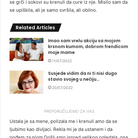
se grči i sokovi su krenuli da cure iz nje. Mislio sam da
se upiškila, ali je samo svršila, ali obilno.
Related Articles
Imao sam vrelu akciju sa mojom
krsnom kumom, dobrom frendicom
moje mame
11/07/2022
Susjede vidim da ni ti nisi dugo
stavio svojeg u nečiju…
20/07/2022
PREPORUČUJEMO ZA VAS
Ustala je sa mene, polizala me i krenuli amo da se
ljubimo kao divljaci. Rekla mi je da ustanem i da
pođem za njom.Došli smo ispred velikog ogledala, ona