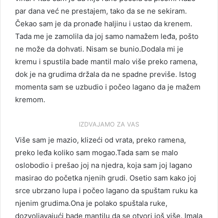
par dana već ne prestajem, tako da se ne sekiram.
Čekao sam je da pronađe haljinu i ustao da krenem.
Tada me je zamolila da joj samo namažem leđa, pošto
ne može da dohvati. Nisam se bunio.Dodala mi je
kremu i spustila bade mantil malo više preko ramena,
dok je na grudima držala da ne spadne previše. Istog
momenta sam se uzbudio i počeo lagano da je mažem
kremom.
IZDVAJAMO ZA VAS
Više sam je mazio, klizeći od vrata, preko ramena,
preko leđa koliko sam mogao.Tada sam se malo
oslobodio i prešao joj na njedra, koja sam joj lagano
masirao do početka njenih grudi. Osetio sam kako joj
srce ubrzano lupa i počeo lagano da spuštam ruku ka
njenim grudima.Ona je polako spuštala ruke,
dozvoljavajući bade mantilu da se otvori još više. Imala