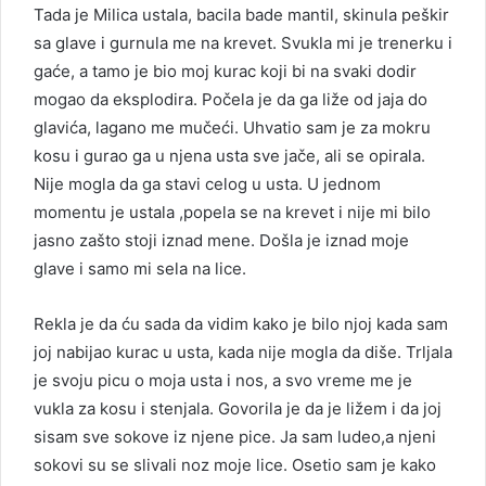
Tada je Milica ustala, bacila bade mantil, skinula peškir
sa glave i gurnula me na krevet. Svukla mi je trenerku i
gaće, a tamo je bio moj kurac koji bi na svaki dodir
mogao da eksplodira. Počela je da ga liže od jaja do
glavića, lagano me mučeći. Uhvatio sam je za mokru
kosu i gurao ga u njena usta sve jače, ali se opirala.
Nije mogla da ga stavi celog u usta. U jednom
momentu je ustala ,popela se na krevet i nije mi bilo
jasno zašto stoji iznad mene. Došla je iznad moje
glave i samo mi sela na lice.
Rekla je da ću sada da vidim kako je bilo njoj kada sam
joj nabijao kurac u usta, kada nije mogla da diše. Trljala
je svoju picu o moja usta i nos, a svo vreme me je
vukla za kosu i stenjala. Govorila je da je ližem i da joj
sisam sve sokove iz njene pice. Ja sam ludeo,a njeni
sokovi su se slivali noz moje lice. Osetio sam je kako