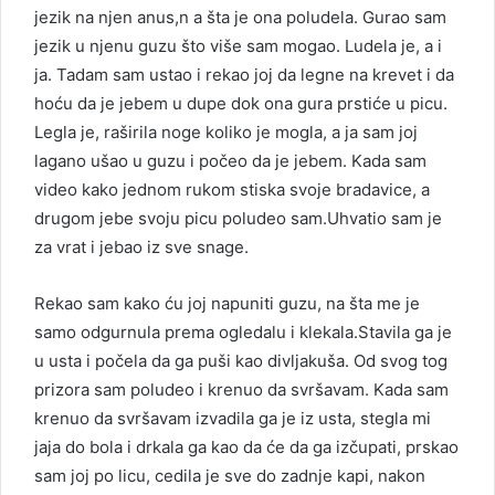
jezik na njen anus,n a šta je ona poludela. Gurao sam
jezik u njenu guzu što više sam mogao. Ludela je, a i
ja. Tadam sam ustao i rekao joj da legne na krevet i da
hoću da je jebem u dupe dok ona gura prstiće u picu.
Legla je, raširila noge koliko je mogla, a ja sam joj
lagano ušao u guzu i počeo da je jebem. Kada sam
video kako jednom rukom stiska svoje bradavice, a
drugom jebe svoju picu poludeo sam.Uhvatio sam je
za vrat i jebao iz sve snage.
Rekao sam kako ću joj napuniti guzu, na šta me je
samo odgurnula prema ogledalu i klekala.Stavila ga je
u usta i počela da ga puši kao divljakuša. Od svog tog
prizora sam poludeo i krenuo da svršavam. Kada sam
krenuo da svršavam izvadila ga je iz usta, stegla mi
jaja do bola i drkala ga kao da će da ga izčupati, prskao
sam joj po licu, cedila je sve do zadnje kapi, nakon